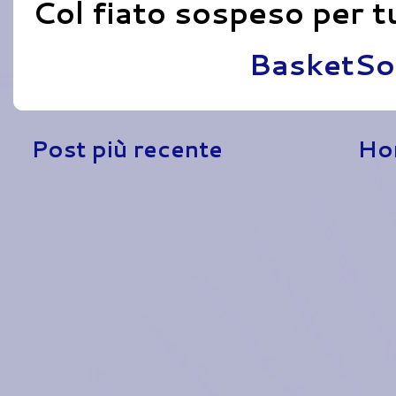
Col fiato sospeso per tu
Pubblicato da
BasketSo
Post più recente
Ho