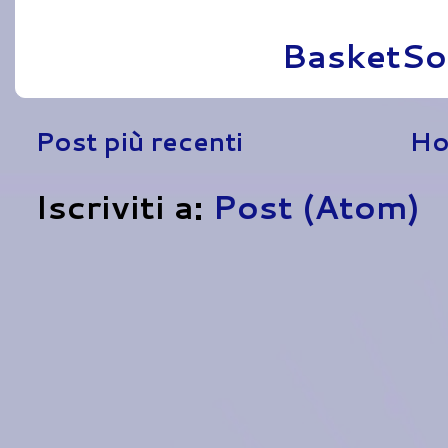
Pubblicato da
BasketSo
Post più recenti
Ho
Iscriviti a:
Post (Atom)