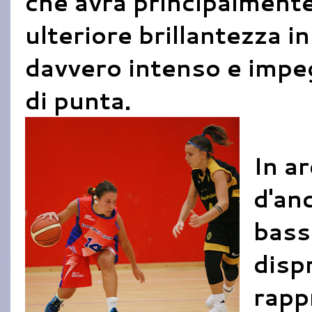
che avrà principalmente
ulteriore brillantezza in
davvero intenso e impeg
di punta.
In ar
d'and
bassi
dispr
rapp