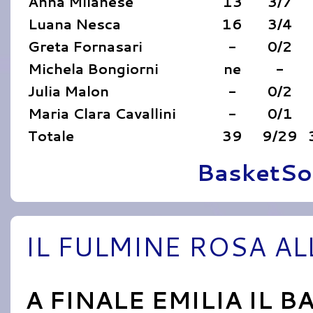
Anna Milanese
13
3/7
Luana Nesca
16
3/4
Greta Fornasari
-
0/2
Michela Bongiorni
ne
-
Julia Malon
-
0/2
Maria Clara Cavallini
-
0/1
Totale
39
9/29
Pubblicato da
BasketSo
IL FULMINE ROSA AL
A FINALE EMILIA IL 