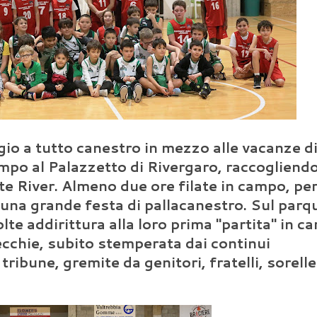
 a tutto canestro in mezzo alle vacanze di
mpo al Palazzetto di Rivergaro, raccogliendo 
te River. Almeno due ore filate in campo, per
 una grande festa di pallacanestro. Sul parq
te addirittura alla loro prima "partita" in car
ecchie, subito stemperata dai continui
ribune, gremite da genitori, fratelli, sorelle