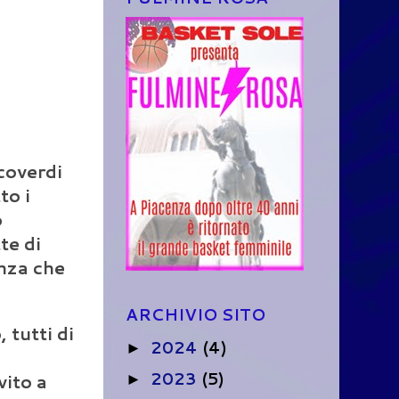
coverdi
to i
o
te di
enza che
ARCHIVIO SITO
 tutti di
2024
(4)
►
2023
(5)
vito a
►