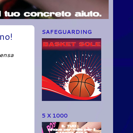
SAFEGUARDING
nno!
mensa
5 X 1000