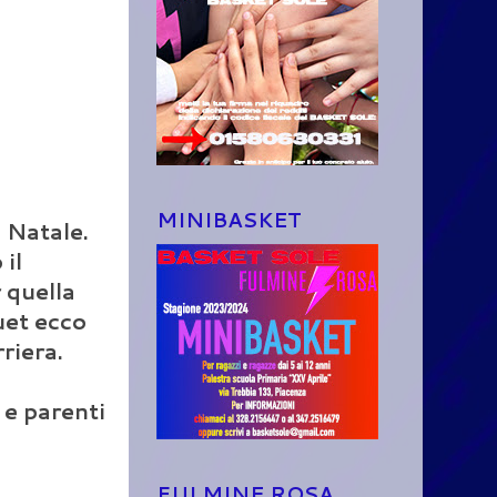
MINIBASKET
 Natale.
il
 quella
uet ecco
riera.
 e parenti
FULMINE ROSA