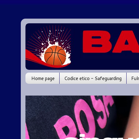
Home page
Codice etico - Safeguarding
Ful