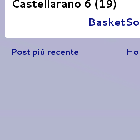
Castellarano 6 (19)
Pubblicato da
BasketSo
Post più recente
Ho