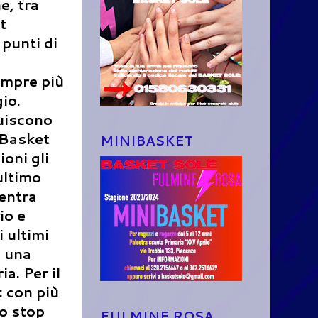
e, tra
t
punti di
empre più
io.
tuiscono
l Basket
MINIBASKET
oni gli
ultimo
ientra
io e
i ultimi
a una
a. Per il
: con più
no stop
FULMINE ROSA