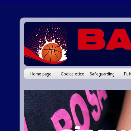
Home page
Codice etico - Safeguarding
Ful