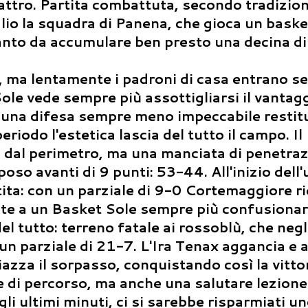
ttro. Partita combattuta, secondo tradizion
lio la squadra di Panena, che gioca un baske
anto da accumulare ben presto una decina di 
, ma lentamente i padroni di casa entrano s
Sole vede sempre più assottigliarsi il vantagg
a e una difesa sempre meno impeccabile resti
periodo l'estetica lascia del tutto il campo. I
dal perimetro, ma una manciata di penetrazi
oso avanti di 9 punti: 53-44. All'inizio dell'
tita: con un parziale di 9-0 Cortemaggiore r
nte a un Basket Sole sempre più confusionar
el tutto: terreno fatale ai rossoblù, che negl
un parziale di 21-7. L'Ira Tenax aggancia e 
azza il sorpasso, conquistando così la vittori
 di percorso, ma anche una salutare lezione
 ultimi minuti, ci si sarebbe risparmiati u