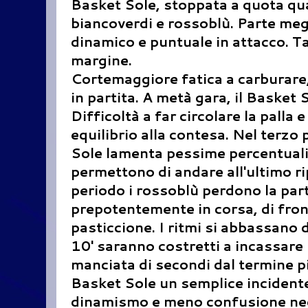
Basket Sole, stoppata a quota qua
biancoverdi e rossoblù. Parte meg
dinamico e puntuale in attacco. T
margine.
Cortemaggiore fatica a carburare
in partita. A metà gara, il Basket 
Difficoltà a far circolare la pall
equilibrio alla contesa. Nel terzo 
Sole lamenta pessime percentuali 
permettono di andare all'ultimo rip
periodo i rossoblù perdono la par
prepotentemente in corsa, di fro
pasticcione. I ritmi si abbassano d
10' saranno costretti a incassare 
manciata di secondi dal termine pi
Basket Sole un semplice incidente
dinamismo e meno confusione negli