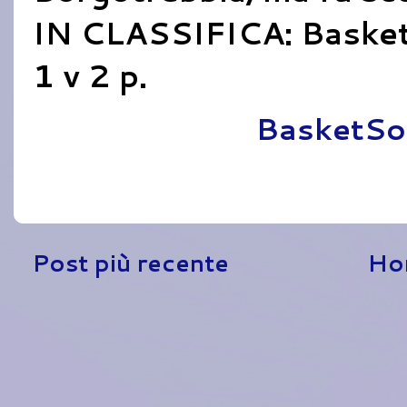
IN CLASSIFICA: Basket 
1 v 2 p.
Pubblicato da
BasketSo
Post più recente
Ho