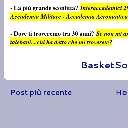
- La più grande sconfitta?
Interaccademici 2
Accademia Militare - Accademia Aeronautica 
- Dove ti troveremo tra 30 anni?
Se non mi 
talebani....chi ha detto che mi troverete?
Pubblicato da
BasketSo
Post più recente
Ho