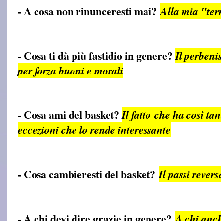
- A cosa non rinunceresti mai?
Alla mia "te
- Cosa ti dà più fastidio in genere?
Il perbeni
per forza buoni e morali
- Cosa ami del basket?
Il fatto che ha così ta
eccezioni che lo rende interessante
- Cosa cambieresti del basket?
Il passi revers
- A chi devi dire grazie in genere?
A chi anc