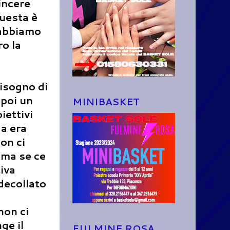
incere
questa è
e abbiamo
ro la
isogno di
 poi un
MINIBASKET
iettivi
a era
on ci
 ma se ce
iva
 decollato
non ci
ge il
FULMINE ROSA