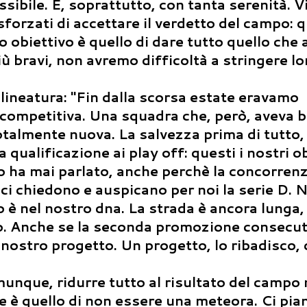
sibile. E, soprattutto, con tanta serenità. V
sforzati di accettare il verdetto del campo: 
ro obiettivo è quello di dare tutto quello ch
più bravi, non avremo difficoltà a stringere lo
ineatura: "Fin dalla scorsa estate eravamo
competitiva. Una squadra che, però, aveva b
otalmente nuova. La salvezza prima di tutto,
qualificazione ai play off: questi i nostri ob
 ha mai parlato, anche perchè la concorrenz
 ci chiedono e auspicano per noi la serie D. N
o è nel nostro dna. La strada è ancora lunga,
ro. Anche se la seconda promozione consecut
l nostro progetto. Un progetto, lo ribadisco,
ue, ridurre tutto al risultato del campo 
le è quello di non essere una meteora. Ci pian