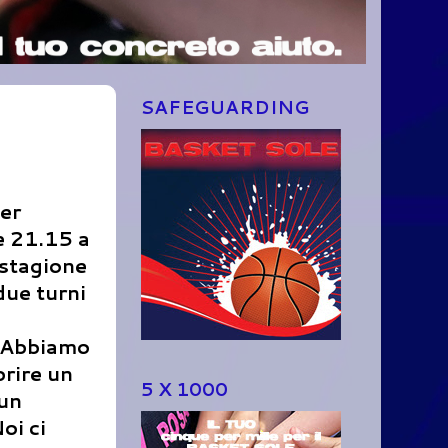
SAFEGUARDING
per
e 21.15 a
 stagione
due turni
- Abbiamo
prire un
5 X 1000
 un
oi ci