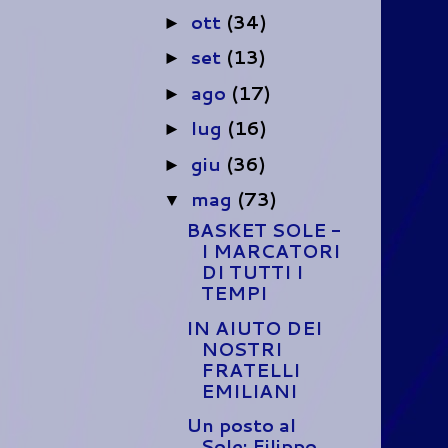
ott
(34)
►
set
(13)
►
ago
(17)
►
lug
(16)
►
giu
(36)
►
mag
(73)
▼
BASKET SOLE -
I MARCATORI
DI TUTTI I
TEMPI
IN AIUTO DEI
NOSTRI
FRATELLI
EMILIANI
Un posto al
Sole: Filippo