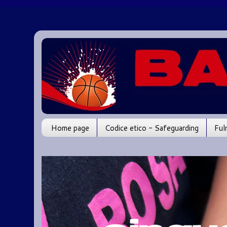
Home page
Codice etico - Safeguarding
Ful