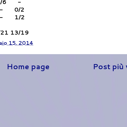
/6
-
-
0/2
-
1/2
/21
13/19
aio 15, 2014
Home page
Post più