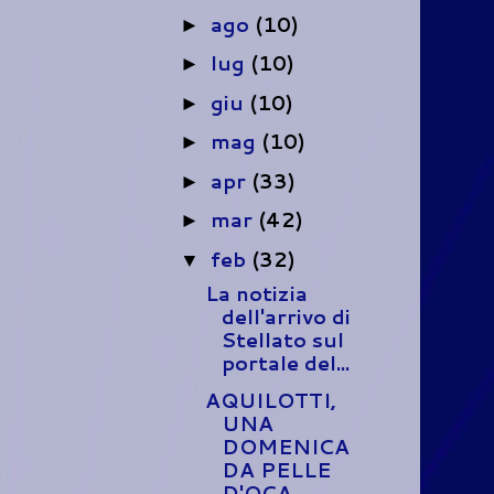
ago
(10)
►
lug
(10)
►
giu
(10)
►
mag
(10)
►
apr
(33)
►
mar
(42)
►
feb
(32)
▼
La notizia
dell'arrivo di
Stellato sul
portale del...
AQUILOTTI,
UNA
DOMENICA
DA PELLE
D'OCA