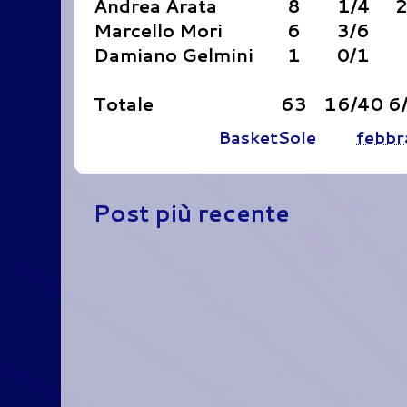
Andrea Arata
8
1/4
2
Marcello Mori
6
3/6
Damiano Gelmini
1
0/1
Totale
63
16/40
6
Pubblicato da
BasketSole
alle
febbr
Post più recente