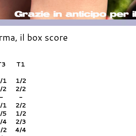
ma, il box score
T3
T1
/1
1/2
/2
2/2
-
-
/1
2/2
/5
1/2
/4
2/3
/2
4/4