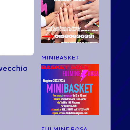
MINIBASKET
 vecchio
FULMINE ROSA