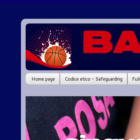
Home page
Codice etico - Safeguarding
Ful