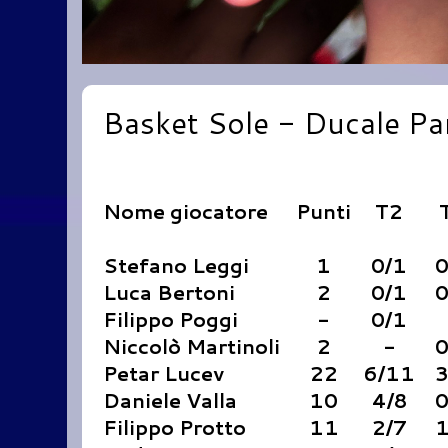
Basket Sole - Ducale Par
Nome giocatore
Punti
T2
Stefano Leggi
1
0/1
0
Luca Bertoni
2
0/1
0
Filippo Poggi
-
0/1
Niccolò Martinoli
2
-
0
Petar Lucev
22
6/11
3
Daniele Valla
10
4/8
0
Filippo Protto
11
2/7
1