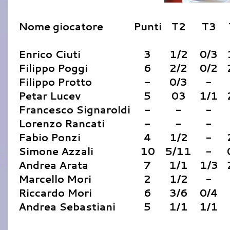
Nome giocatore
Punti
T2
T3
Enrico Ciuti
3
1/2
0/3
Filippo Poggi
6
2/2
0/2
Filippo Protto
-
0/3
-
Petar Lucev
5
03
1/1
Francesco Signaroldi
-
-
-
Lorenzo Rancati
-
-
-
Fabio Ponzi
4
1/2
-
Simone Azzali
10
5/11
-
Andrea Arata
7
1/1
1/3
Marcello Mori
2
1/2
-
Riccardo Mori
6
3/6
0/4
Andrea Sebastiani
5
1/1
1/1