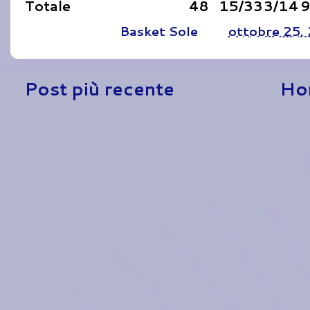
Totale
48
15/33
3/14
9
Pubblicato da
Basket Sole
alle
ottobre 25,
Post più recente
Ho