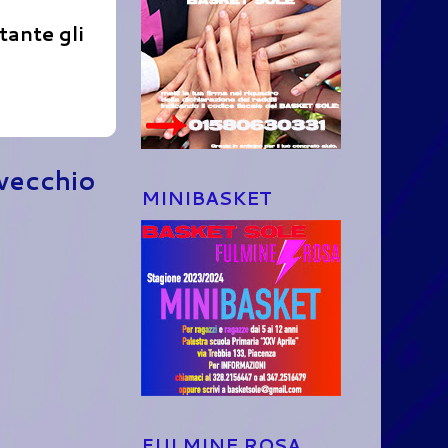
tante gli
 vecchio
MINIBASKET
FULMINE ROSA