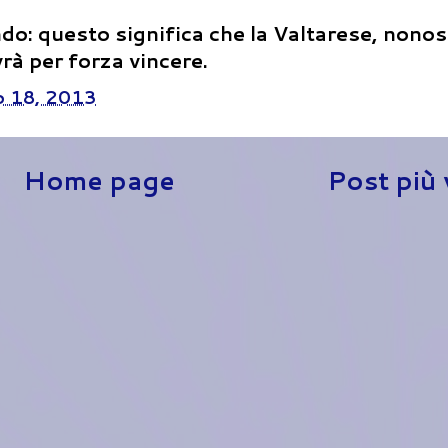
do: questo significa che la Valtarese, nonos
vrà per forza vincere.
 18, 2013
Home page
Post più