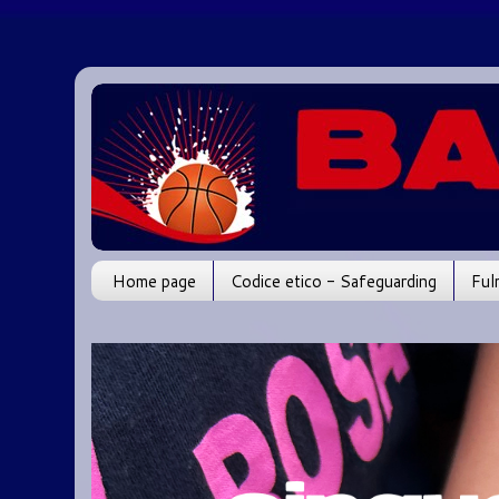
Home page
Codice etico - Safeguarding
Ful