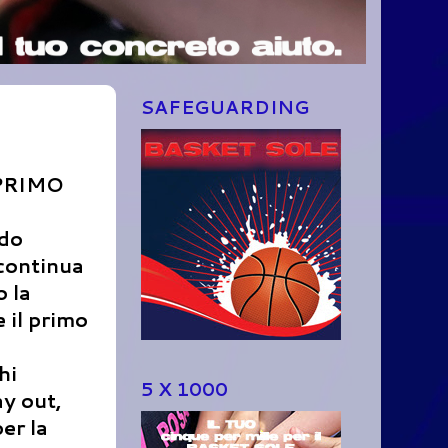
SAFEGUARDING
PRIMO
ndo
continua
o la
 il primo
hi
5 X 1000
ay out,
er la