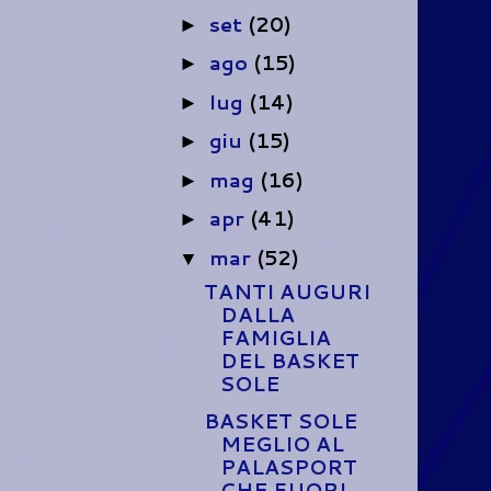
set
(20)
►
ago
(15)
►
lug
(14)
►
giu
(15)
►
mag
(16)
►
apr
(41)
►
mar
(52)
▼
TANTI AUGURI
DALLA
FAMIGLIA
DEL BASKET
SOLE
BASKET SOLE
MEGLIO AL
PALASPORT
CHE FUORI