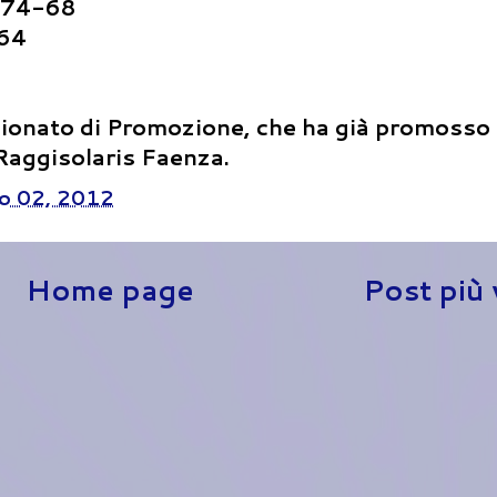
 74-68
-64
ionato di Promozione, che ha già promosso 
Raggisolaris Faenza.
o 02, 2012
Home page
Post più