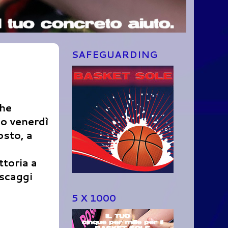
SAFEGUARDING
che
lo venerdì
osto, a
ttoria a
escaggi
5 X 1000