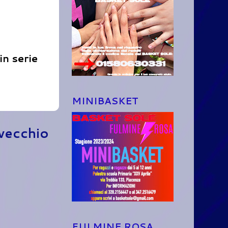
in serie
MINIBASKET
 vecchio
FULMINE ROSA