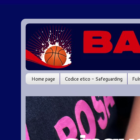
Home page
Codice etico - Safeguarding
Ful