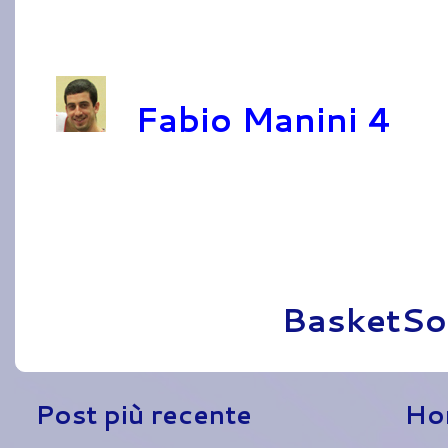
Fabio Manini 4
Pubblicato da
BasketSo
Post più recente
Ho