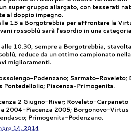
i un super gruppo allargato, con tesserati nat
te al doppio impegno.
e 15 a Borgotrebbia per affrontare la Virt
ovani rossoblù sarà l'esordio in una categori
lle 10.30, sempre a Borgotrebbia, stavolt
ssoblù, reduce da un ottimo campionato nell
ovi miglioramenti.
ossolengo-Podenzano; Sarmato-Roveleto; 
Pontedellolio; Piacenza-Primogenita.
cenza 2 Giugno-River; Roveleto-Carpaneto 
nza 2004-Piacenza 2005; Borgonovo-Virtus
endasco; Primogenita-Podenzano.
bre 14, 2014