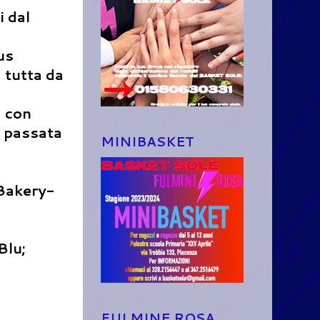
i dal
us
a tutta da
a con
a passata
MINIBASKET
Bakery-
Blu;
FULMINE ROSA