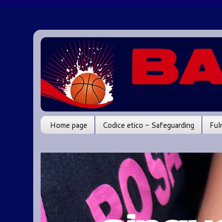
Home page
Codice etico - Safeguarding
Ful