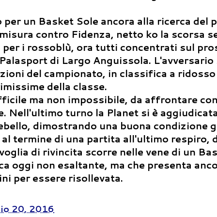
 per un Basket Sole ancora alla ricerca del 
misura contro Fidenza, netto ko la scorsa 
si per i rossoblù, ora tutti concentrati sul pr
Palasport di Largo Anguissola. L'avversario 
zioni del campionato, in classifica a ridosso
imissime della classe.
ifficile ma non impossibile, da affrontare co
Nell'ultimo turno la Planet si è aggiudicata
bello, dimostrando una buona condizione g
al termine di una partita all'ultimo respiro, 
glia di rivincita scorre nelle vene di un Ba
fica oggi non esaltante, ma che presenta anc
ni per essere risollevata.
io 20, 2016