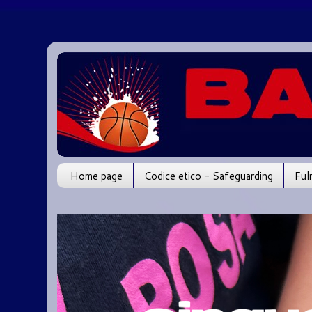
Home page
Codice etico - Safeguarding
Ful