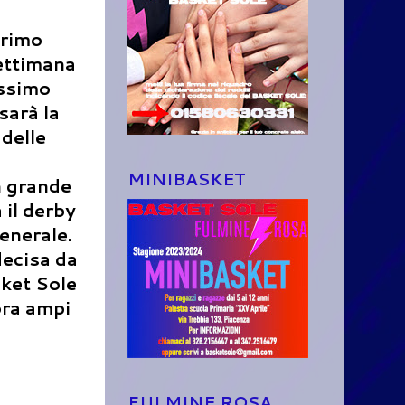
primo
settimana
ossimo
sarà la
 delle
MINIBASKET
n grande
 il derby
enerale.
decisa da
sket Sole
ora ampi
FULMINE ROSA