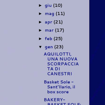
giu
(10)
►
mag
(11)
►
apr
(21)
►
mar
(17)
►
feb
(25)
►
gen
(23)
▼
AQUILOTTI,
UNA NUOVA
SCORPACCIA
TA DI
CANESTRI
Basket Sole -
Sant'Ilario, il
box score
BAKERY-
BASKET SOLE: