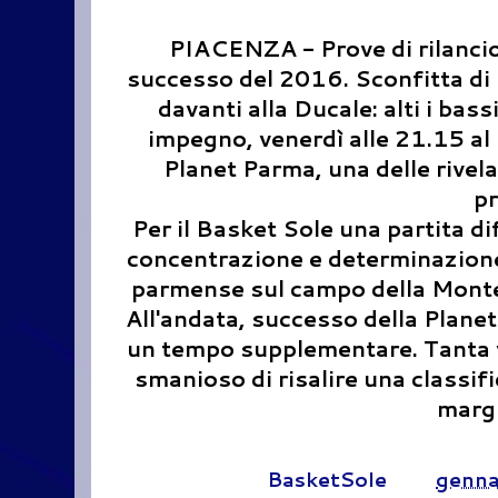
PIACENZA - Prove di rilancio
successo del 2016. Sconfitta di 
davanti alla Ducale: alti i bas
impegno, venerdì alle 21.15 al 
Planet Parma, una delle rivela
pr
Per il Basket Sole una partita d
concentrazione e determinazione. 
parmense sul campo della Monte
All'andata, successo della Planet 
un tempo supplementare. Tanta vo
smanioso di risalire una classi
margi
Pubblicato da
BasketSole
alle
genna