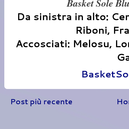
Basket Sole Bl
Da sinistra in alto: Ce
Riboni, Fr
Accosciati: Melosu, Lor
Ga
Pubblicato da
BasketSo
Post più recente
Ho