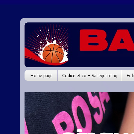
Home page
Codice etico - Safeguarding
Ful