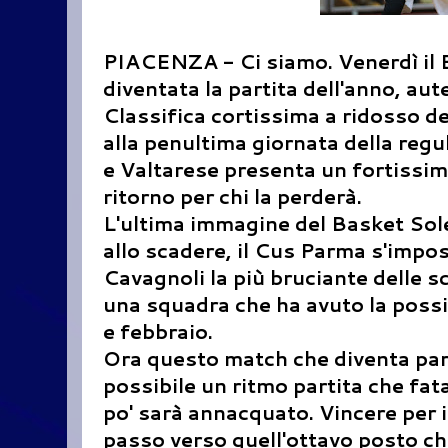
PIACENZA - Ci siamo. Venerdì il B
diventata la partita dell'anno, aut
Classifica cortissima a ridosso del
alla penultima giornata della reg
e Valtarese presenta un fortissi
ritorno per chi la perderà.
L'ultima immagine del Basket Sole 
allo scadere, il Cus Parma s'impos
Cavagnoli la più bruciante delle s
una squadra che ha avuto la possibi
e febbraio.
Ora questo match che diventa parti
possibile un ritmo partita che fat
po' sarà annacquato. Vincere per 
passo verso quell'ottavo posto che