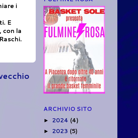
iare i
i. E
, con la
aRaschi.
 vecchio
ARCHIVIO SITO
2024
(4)
►
2023
(5)
►