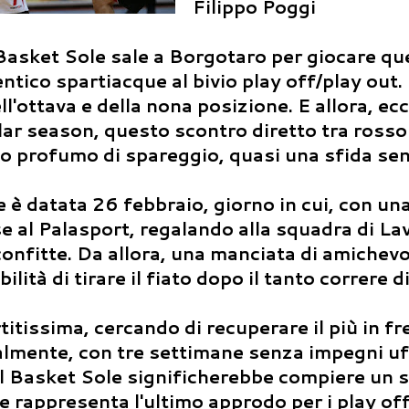
Filippo Poggi
asket Sole sale a Borgotaro per giocare que
entico spartiacque al bivio play off/play out.
l'ottava e della nona posizione. E allora, ec
ular season, questo scontro diretto tra rosso
mo profumo di spareggio, quasi una sfida se
è datata 26 febbraio, giorno in cui, con una
e al Palasport, regalando alla squadra di La
confitte. Da allora, una manciata di amichevo
lità di tirare il fiato dopo il tanto correre 
tissima, cercando di recuperare il più in fr
almente, con tre settimane senza impegni uff
il Basket Sole significherebbe compiere un s
 rappresenta l'ultimo approdo per i play off