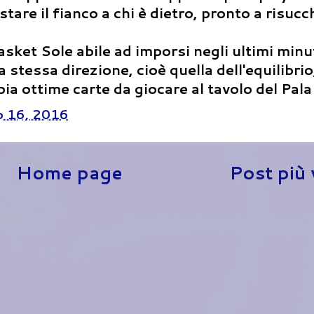
tare il fianco a chi è dietro, pronto a risucch
asket Sole abile ad imporsi negli ultimi minut
stessa direzione, cioè quella dell'equilibrio
ia ottime carte da giocare al tavolo del Pal
 16, 2016
Home page
Post più