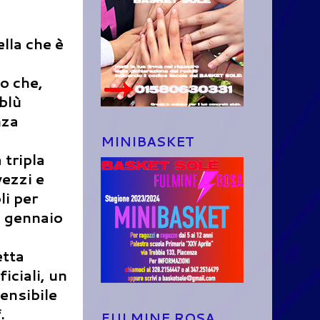
lla che è
co che,
blù
nza
MINIBASKET
 tripla
vezzi e
li per
di gennaio
etta
iciali, un
ensibile
.
FULMINE ROSA