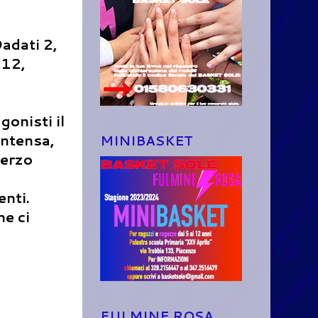
adati 2,
 12,
onisti il
intensa,
MINIBASKET
terzo
enti.
he ci
FULMINE ROSA