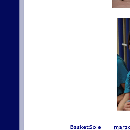
Pubblicato da
BasketSole
alle
marzo