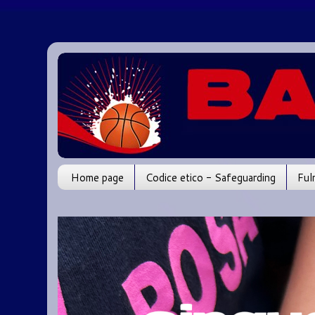
Home page
Codice etico - Safeguarding
Ful