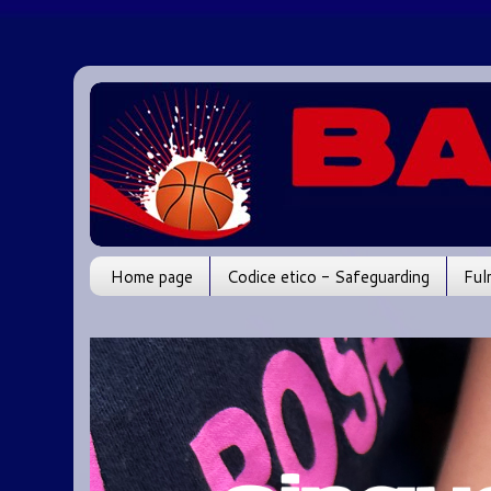
Home page
Codice etico - Safeguarding
Ful