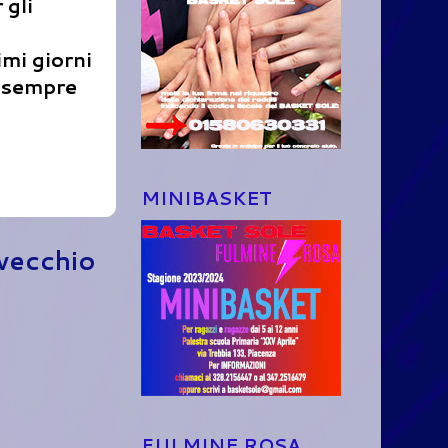
 gli
imi giorni
E sempre
MINIBASKET
 vecchio
FULMINE ROSA