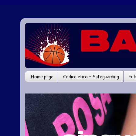
Home page
Codice etico - Safeguarding
Ful