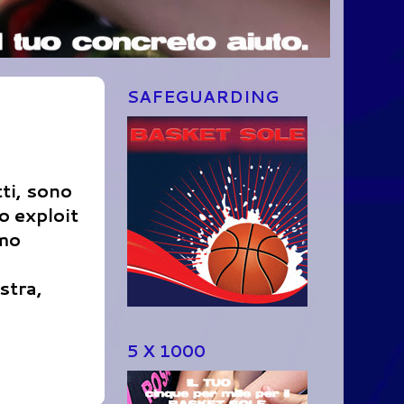
SAFEGUARDING
ti, sono
to exploit
amo
stra,
5 X 1000