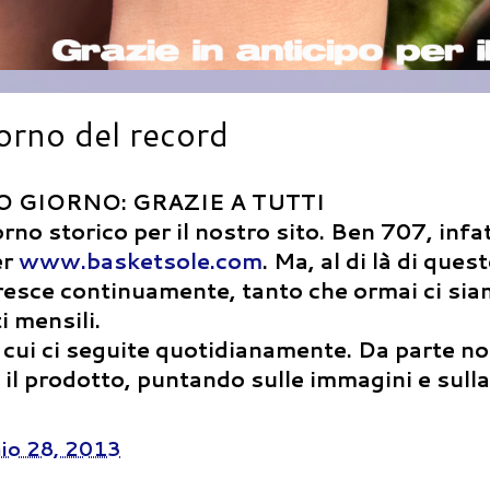
iorno del record
O GIORNO: GRAZIE A TUTTI
no storico per il nostro sito. Ben 707, infat
er
www.basketsole.com
. Ma, al di là di ques
 cresce continuamente, tanto che ormai ci si
i mensili.
n cui ci seguite quotidianamente. Da parte no
 il prodotto, puntando sulle immagini e sulla
io 28, 2013