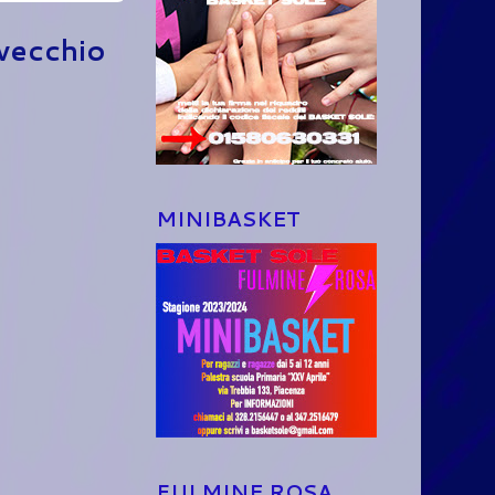
 vecchio
MINIBASKET
FULMINE ROSA