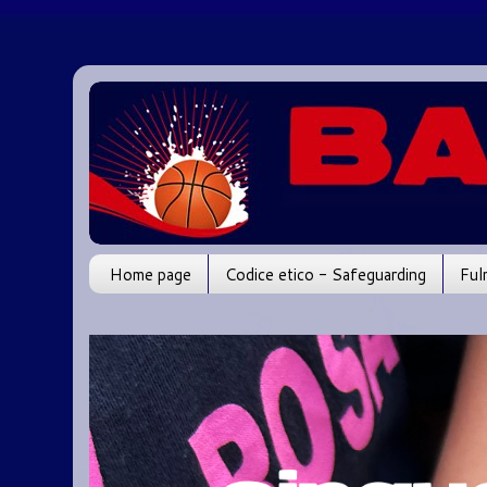
Home page
Codice etico - Safeguarding
Ful