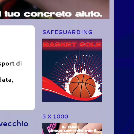
SAFEGUARDING
sport di
data,
5 X 1000
 vecchio