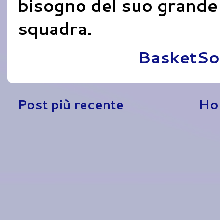
bisogno del suo grande e
squadra.
Pubblicato da
BasketSo
Post più recente
Ho