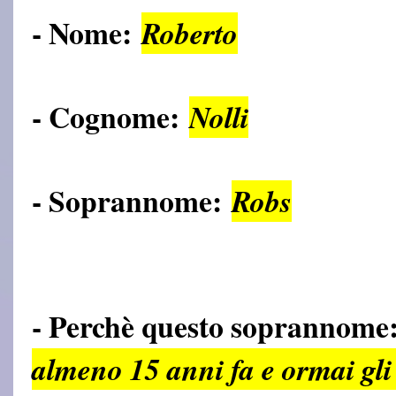
- Nome:
Roberto
- Cognome:
Nolli
- Soprannome:
Robs
- Perchè questo soprannome
almeno 15 anni fa e ormai gli