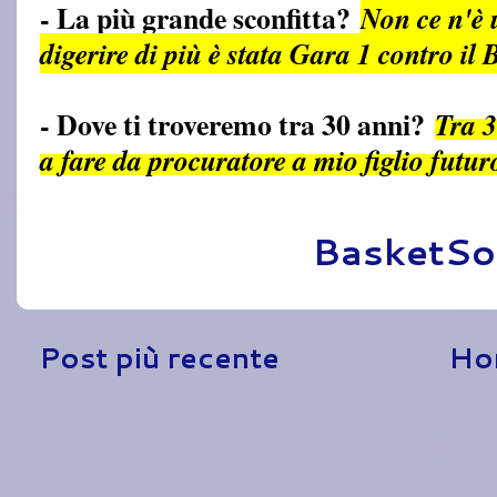
- La più grande sconfitta?
Non ce n'è u
digerire di più è stata Gara 1 contro il
- Dove ti troveremo tra 30 anni?
Tra 3
a fare da procuratore a mio figlio fut
Pubblicato da
BasketSo
Post più recente
Ho