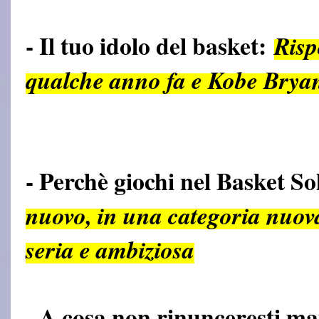
- Il tuo idolo del basket:
Risp
qualche anno fa e Kobe Bryan
- Perchè giochi nel Basket S
nuovo, in una categoria nuov
seria e ambiziosa
- A cosa non rinunceresti m