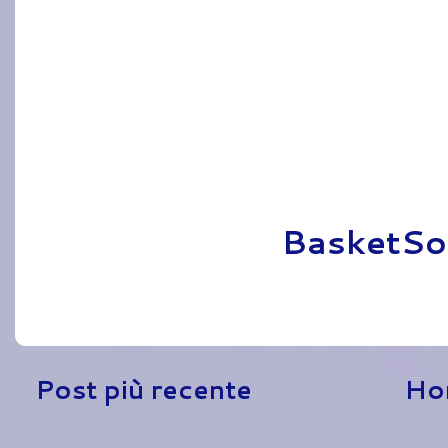
Pubblicato da
BasketSo
Post più recente
Ho