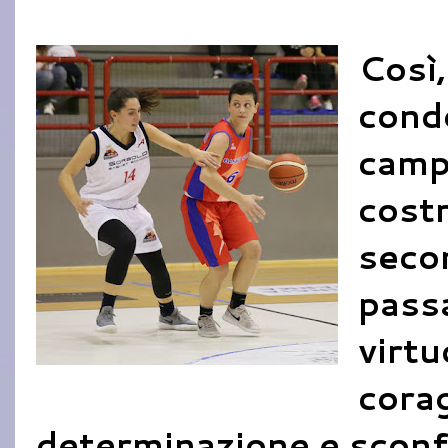
Così,
cond
campo
costr
seco
pass
virtu
corag
determinazione e sconfi