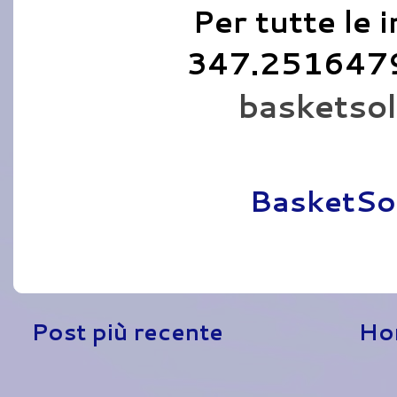
Per tutte le i
347.2516479
basketso
Pubblicato da
BasketSo
Post più recente
Ho