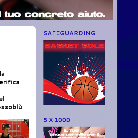
SAFEGUARDING
la
erifica
el
rossoblù
5 X 1000