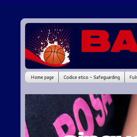
Home page
Codice etico - Safeguarding
Ful