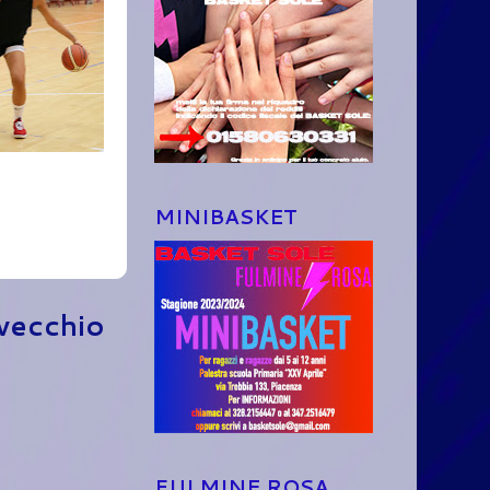
MINIBASKET
 vecchio
FULMINE ROSA