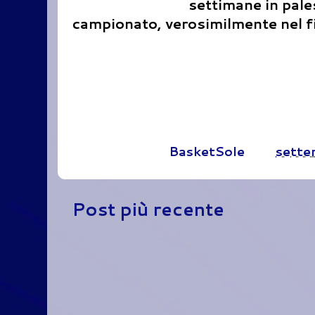
settimane in pales
campionato, verosimilmente nel f
Pubblicato da
BasketSole
alle
sette
Post più recente