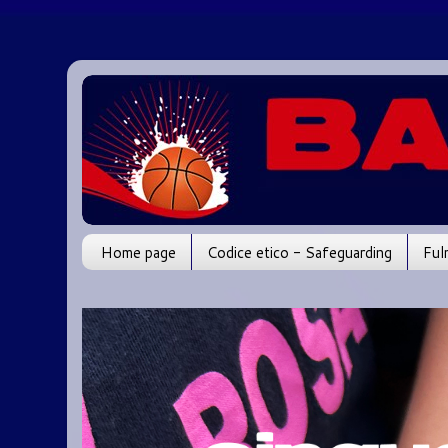
Home page
Codice etico - Safeguarding
Ful