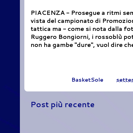
PIACENZA - Prosegue a ritmi semp
vista del campionato di Promozione
tattica ma - come si nota dalla fot
Ruggero Bongiorni, i rossoblù pot
non ha gambe "dure", vuol dire ch
Pubblicato da
BasketSole
alle
sette
Post più recente