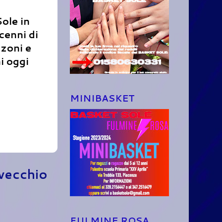
ole in
cenni di
zzoni e
i oggi
MINIBASKET
 vecchio
FULMINE ROSA