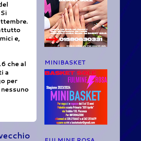
del
 Si
ettembre.
attutto
mici e,
MINIBASKET
6 che al
i a
go per
le nessuno
 vecchio
FULMINE ROSA