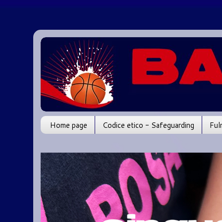
Home page
Codice etico - Safeguarding
Ful