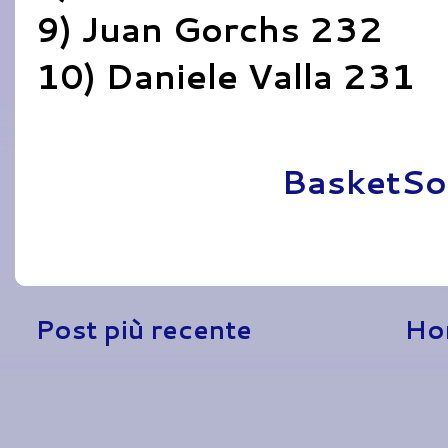
9) Juan Gorchs 232
10) Daniele Valla 231
Pubblicato da
BasketSo
Post più recente
Ho