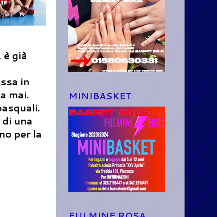
 è già
ssa in
a mai.
MINIBASKET
pasquali.
e di una
no per la
FULMINE ROSA