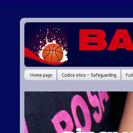
Home page
Codice etico - Safeguarding
Ful