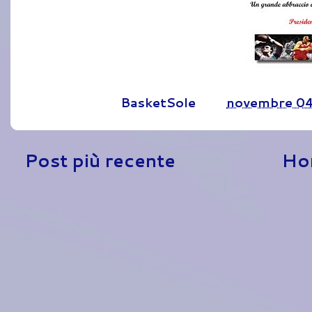
Pubblicato da
BasketSole
alle
novembre 04
Post più recente
Ho